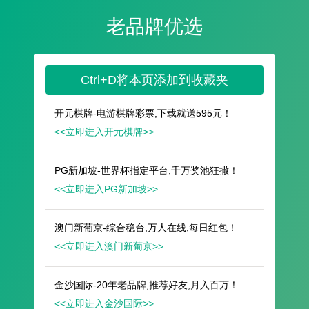
遥想公瑾当年，小乔初嫁了，雄姿英发。
羽扇纶巾，谈笑间，樯橹灰飞烟灭。
故国神游，多情应笑我，早生华发。
人生如梦，一尊还酹江月。